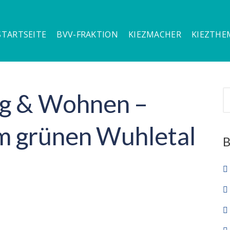
STARTSEITE
BVV-FRAKTION
KIEZMACHER
KIEZTHE
ng & Wohnen –
im grünen Wuhletal