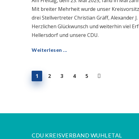
Am Freitag, dem 23. Mai 2025, fand in Marzahn
Mit breiter Mehrheit wurde unser Kreisvorsit
drei Stellvertreter Christian Gräff, Alexande
Herzlichen Glückwunsch und weiterhin viel Er
Hellersdorf und unsere CDU.
Weiterlesen ...
1
2
3
4
5
CDU KREISVERBAND WUHLETAL